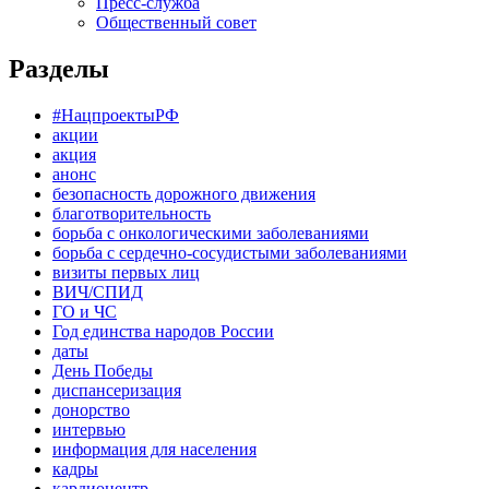
Пресс-служба
Общественный совет
Разделы
#НацпроектыРФ
акции
акция
анонс
безопасность дорожного движения
благотворительность
борьба с онкологическими заболеваниями
борьба с сердечно-сосудистыми заболеваниями
визиты первых лиц
ВИЧ/СПИД
ГО и ЧС
Год единства народов России
даты
День Победы
диспансеризация
донорство
интервью
информация для населения
кадры
кардиоцентр