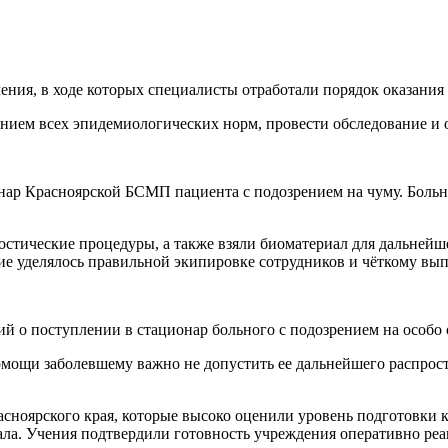
ия, в ходе которых специалисты отработали порядок оказания
дением всех эпидемиологических норм, провести обследование и
нар Красноярской БСМП пациента с подозрением на чуму. Больно
тические процедуры, а также взяли биоматериал для дальнейше
ие уделялось правильной экипировке сотрудников и чёткому в
й о поступлении в стационар больного с подозрением на особ
мощи заболевшему важно не допустить ее дальнейшего распростр
сноярского края, которые высоко оценили уровень подготовки 
ла. Учения подтвердили готовность учреждения оперативно реа