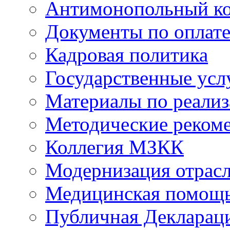
Антимонопольный к
Документы по оплате
Кадровая политика
Государственные усл
Материалы по реали
Методические реком
Коллегия МЗКК
Модернизация отрасл
Медицинская помощ
Публичная Деклараци