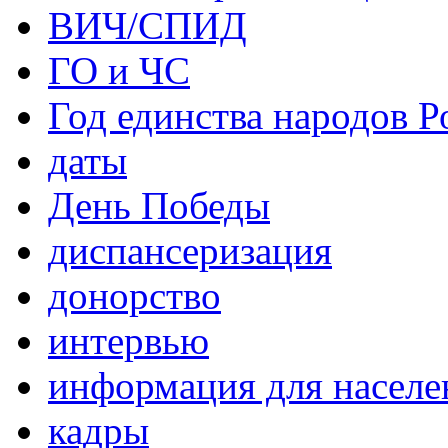
ВИЧ/СПИД
ГО и ЧС
Год единства народов Р
даты
День Победы
диспансеризация
донорство
интервью
информация для населе
кадры