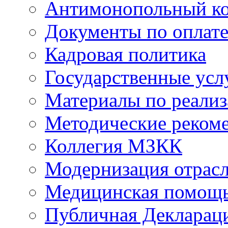
Антимонопольный к
Документы по оплате
Кадровая политика
Государственные усл
Материалы по реали
Методические реком
Коллегия МЗКК
Модернизация отрасл
Медицинская помощ
Публичная Деклараци