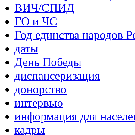
ВИЧ/СПИД
ГО и ЧС
Год единства народов Р
даты
День Победы
диспансеризация
донорство
интервью
информация для населе
кадры