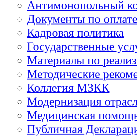
Антимонопольный к
Документы по оплате
Кадровая политика
Государственные усл
Материалы по реали
Методические реком
Коллегия МЗКК
Модернизация отрасл
Медицинская помощ
Публичная Деклараци