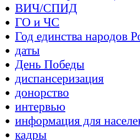
ВИЧ/СПИД
ГО и ЧС
Год единства народов Р
даты
День Победы
диспансеризация
донорство
интервью
информация для населе
кадры