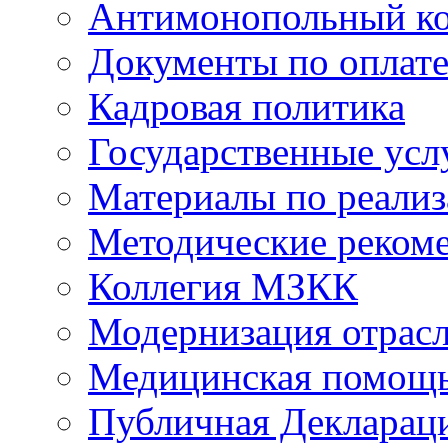
Антимонопольный к
Документы по оплате
Кадровая политика
Государственные усл
Материалы по реали
Методические реком
Коллегия МЗКК
Модернизация отрасл
Медицинская помощ
Публичная Деклараци