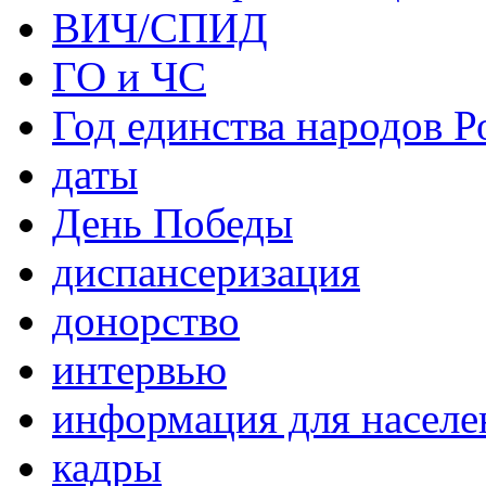
ВИЧ/СПИД
ГО и ЧС
Год единства народов Р
даты
День Победы
диспансеризация
донорство
интервью
информация для населе
кадры