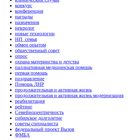
конкурс
конференция
награды
назначения
некролог
новые технологии
НП_семья
обмен опытом
общественный совет
опрос
охрана материнства и детства
паллиативная медицинская помощь
первая помощь
поздравление
Помощь ЛНР
продолжительная и активная жизнь
продолжительная и активная жизнь модернизация
реабилитация
рейтинг
Семейноцентричность
сибирское долголетие
советы специалиста
федеральный проект Вызов
ФМБА