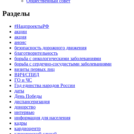
Общественный совет
Разделы
#НацпроектыРФ
акции
акция
анонс
безопасность дорожного движения
благотворительность
борьба с онкологическими заболеваниями
борьба с сердечно-сосудистыми заболеваниями
визиты первых лиц
ВИЧ/СПИД
ГО и ЧС
Год единства народов России
даты
День Победы
диспансеризация
донорство
интервью
информация для населения
кадры
кардиоцентр
клинический случай