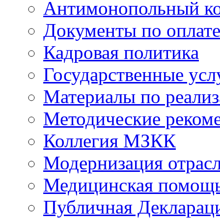
Антимонопольный к
Документы по оплате
Кадровая политика
Государственные усл
Материалы по реали
Методические реком
Коллегия МЗКК
Модернизация отрасл
Медицинская помощ
Публичная Деклараци