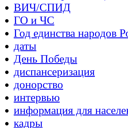
ВИЧ/СПИД
ГО и ЧС
Год единства народов Р
даты
День Победы
диспансеризация
донорство
интервью
информация для населе
кадры