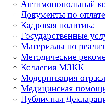
Антимонопольный к
Документы по оплате
Кадровая политика
Государственные усл
Материалы по реали
Методические реком
Коллегия МЗКК
Модернизация отрасл
Медицинская помощ
Публичная Деклараци