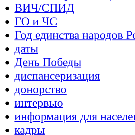
ВИЧ/СПИД
ГО и ЧС
Год единства народов Р
даты
День Победы
диспансеризация
донорство
интервью
информация для населе
кадры