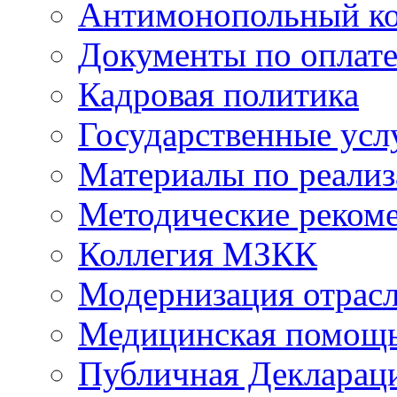
Антимонопольный к
Документы по оплате
Кадровая политика
Государственные усл
Материалы по реали
Методические реком
Коллегия МЗКК
Модернизация отрасл
Медицинская помощ
Публичная Деклараци