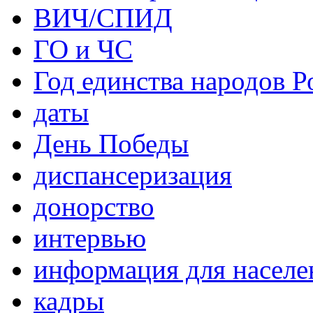
ВИЧ/СПИД
ГО и ЧС
Год единства народов Р
даты
День Победы
диспансеризация
донорство
интервью
информация для населе
кадры