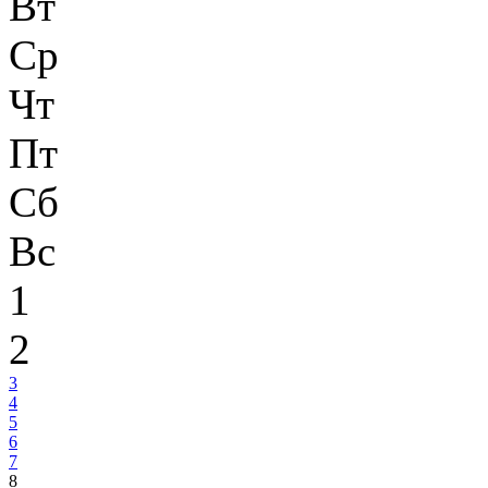
Вт
Ср
Чт
Пт
Сб
Вс
1
2
3
4
5
6
7
8