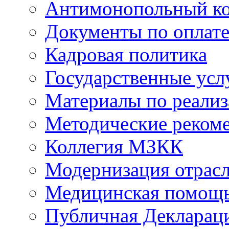
Антимонопольный к
Документы по оплате
Кадровая политика
Государственные усл
Материалы по реали
Методические реком
Коллегия МЗКК
Модернизация отрасл
Медицинская помощ
Публичная Деклараци