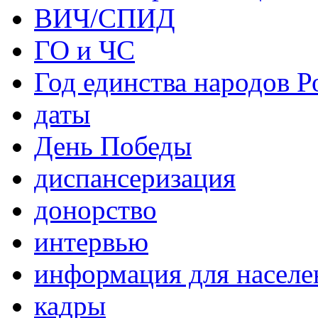
ВИЧ/СПИД
ГО и ЧС
Год единства народов Р
даты
День Победы
диспансеризация
донорство
интервью
информация для населе
кадры