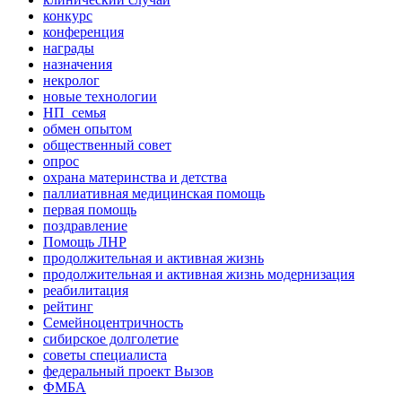
конкурс
конференция
награды
назначения
некролог
новые технологии
НП_семья
обмен опытом
общественный совет
опрос
охрана материнства и детства
паллиативная медицинская помощь
первая помощь
поздравление
Помощь ЛНР
продолжительная и активная жизнь
продолжительная и активная жизнь модернизация
реабилитация
рейтинг
Семейноцентричность
сибирское долголетие
советы специалиста
федеральный проект Вызов
ФМБА