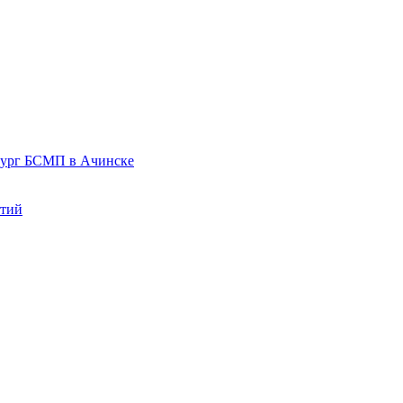
рург БСМП в Ачинске
нтий