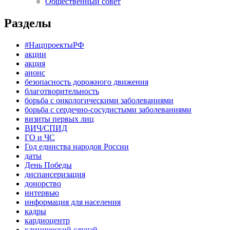
Общественный совет
Разделы
#НацпроектыРФ
акции
акция
анонс
безопасность дорожного движения
благотворительность
борьба с онкологическими заболеваниями
борьба с сердечно-сосудистыми заболеваниями
визиты первых лиц
ВИЧ/СПИД
ГО и ЧС
Год единства народов России
даты
День Победы
диспансеризация
донорство
интервью
информация для населения
кадры
кардиоцентр
клинический случай