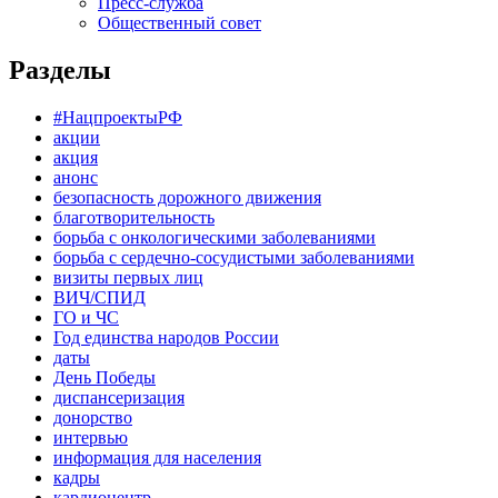
Пресс-служба
Общественный совет
Разделы
#НацпроектыРФ
акции
акция
анонс
безопасность дорожного движения
благотворительность
борьба с онкологическими заболеваниями
борьба с сердечно-сосудистыми заболеваниями
визиты первых лиц
ВИЧ/СПИД
ГО и ЧС
Год единства народов России
даты
День Победы
диспансеризация
донорство
интервью
информация для населения
кадры
кардиоцентр