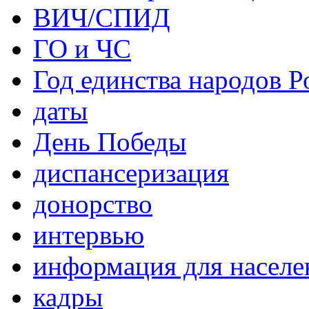
ВИЧ/СПИД
ГО и ЧС
Год единства народов Р
даты
День Победы
диспансеризация
донорство
интервью
информация для населе
кадры