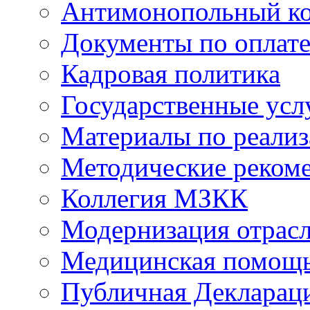
Антимонопольный к
Документы по оплате
Кадровая политика
Государственные усл
Материалы по реали
Методические реком
Коллегия МЗКК
Модернизация отрасл
Медицинская помощ
Публичная Деклараци