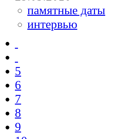
памятные даты
интервью
5
6
7
8
9