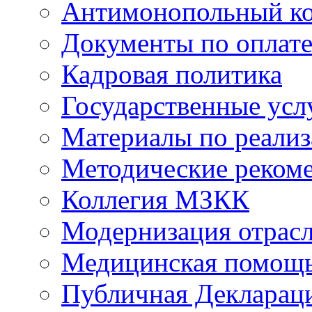
Антимонопольный к
Документы по оплате
Кадровая политика
Государственные усл
Материалы по реали
Методические реком
Коллегия МЗКК
Модернизация отрасл
Медицинская помощ
Публичная Деклараци