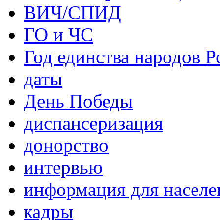
ВИЧ/СПИД
ГО и ЧС
Год единства народов Р
даты
День Победы
диспансеризация
донорство
интервью
информация для населе
кадры