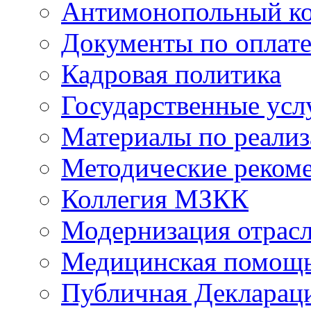
Антимонопольный к
Документы по оплате
Кадровая политика
Государственные усл
Материалы по реали
Методические реком
Коллегия МЗКК
Модернизация отрасл
Медицинская помощ
Публичная Деклараци