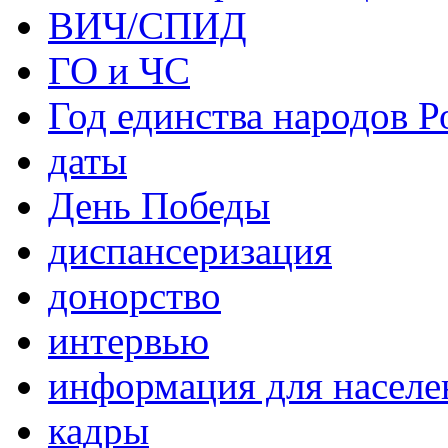
ВИЧ/СПИД
ГО и ЧС
Год единства народов Р
даты
День Победы
диспансеризация
донорство
интервью
информация для населе
кадры