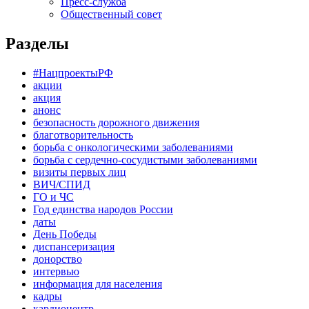
Пресс-служба
Общественный совет
Разделы
#НацпроектыРФ
акции
акция
анонс
безопасность дорожного движения
благотворительность
борьба с онкологическими заболеваниями
борьба с сердечно-сосудистыми заболеваниями
визиты первых лиц
ВИЧ/СПИД
ГО и ЧС
Год единства народов России
даты
День Победы
диспансеризация
донорство
интервью
информация для населения
кадры
кардиоцентр