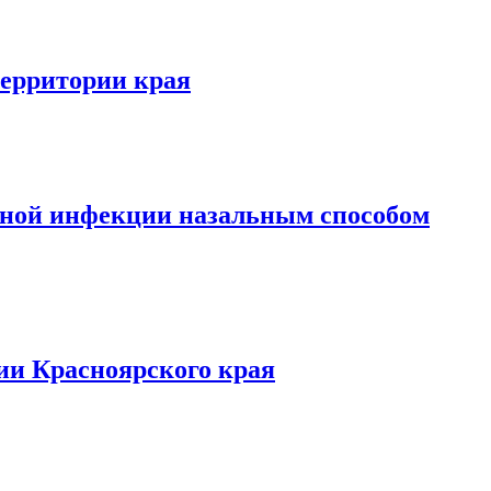
территории края
сной инфекции назальным способом
ии Красноярского края