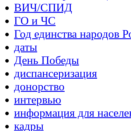
ВИЧ/СПИД
ГО и ЧС
Год единства народов Р
даты
День Победы
диспансеризация
донорство
интервью
информация для населе
кадры