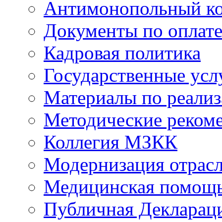
Антимонопольный к
Документы по оплате
Кадровая политика
Государственные усл
Материалы по реали
Методические реком
Коллегия МЗКК
Модернизация отрасл
Медицинская помощ
Публичная Деклараци