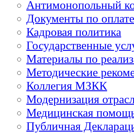
Антимонопольный к
Документы по оплате
Кадровая политика
Государственные усл
Материалы по реали
Методические реком
Коллегия МЗКК
Модернизация отрасл
Медицинская помощ
Публичная Деклараци