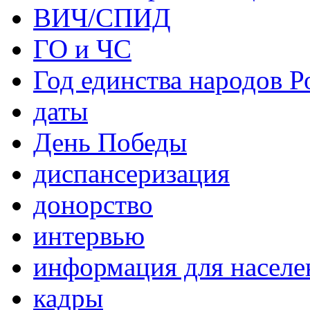
ВИЧ/СПИД
ГО и ЧС
Год единства народов Р
даты
День Победы
диспансеризация
донорство
интервью
информация для населе
кадры