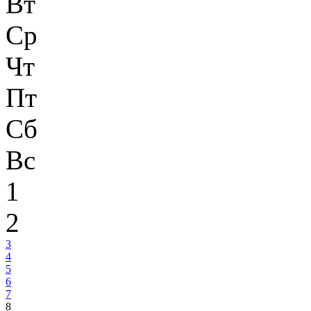
Вт
Ср
Чт
Пт
Сб
Вс
1
2
3
4
5
6
7
8