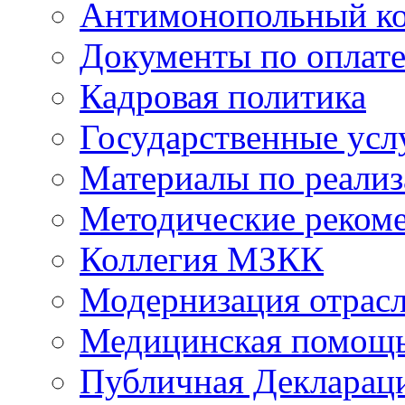
Антимонопольный к
Документы по оплате
Кадровая политика
Государственные усл
Материалы по реали
Методические реком
Коллегия МЗКК
Модернизация отрасл
Медицинская помощ
Публичная Деклараци