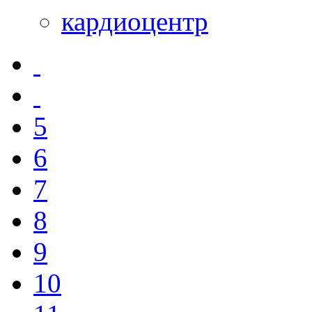
кардиоцентр
5
6
7
8
9
10