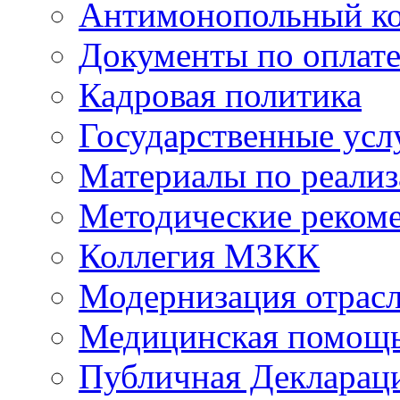
Антимонопольный к
Документы по оплате
Кадровая политика
Государственные усл
Материалы по реали
Методические реком
Коллегия МЗКК
Модернизация отрасл
Медицинская помощ
Публичная Деклараци