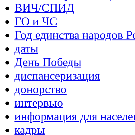
ВИЧ/СПИД
ГО и ЧС
Год единства народов Р
даты
День Победы
диспансеризация
донорство
интервью
информация для населе
кадры