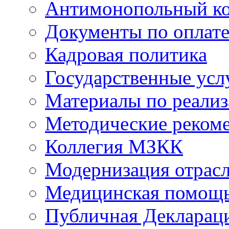
Антимонопольный к
Документы по оплате
Кадровая политика
Государственные усл
Материалы по реали
Методические реком
Коллегия МЗКК
Модернизация отрасл
Медицинская помощ
Публичная Деклараци