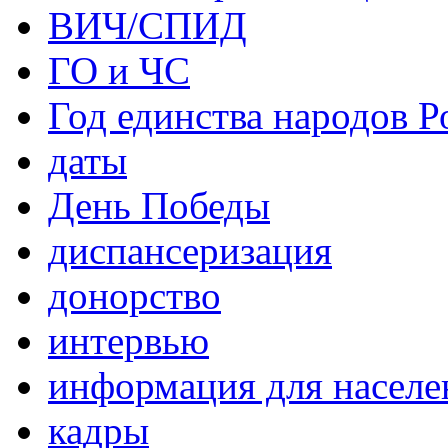
ВИЧ/СПИД
ГО и ЧС
Год единства народов Р
даты
День Победы
диспансеризация
донорство
интервью
информация для населе
кадры