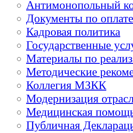
Антимонопольный к
Документы по оплате
Кадровая политика
Государственные усл
Материалы по реали
Методические реком
Коллегия МЗКК
Модернизация отрасл
Медицинская помощ
Публичная Деклараци