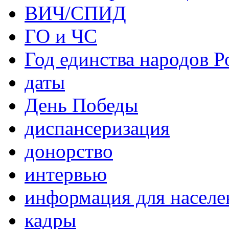
ВИЧ/СПИД
ГО и ЧС
Год единства народов Р
даты
День Победы
диспансеризация
донорство
интервью
информация для населе
кадры