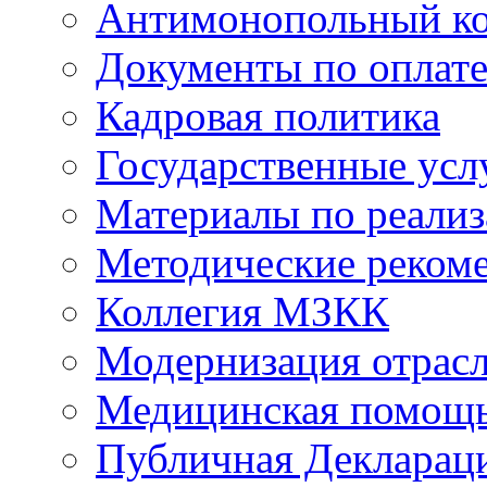
Антимонопольный к
Документы по оплате
Кадровая политика
Государственные усл
Материалы по реали
Методические реком
Коллегия МЗКК
Модернизация отрасл
Медицинская помощ
Публичная Деклараци