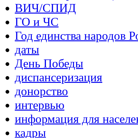
ВИЧ/СПИД
ГО и ЧС
Год единства народов Р
даты
День Победы
диспансеризация
донорство
интервью
информация для населе
кадры