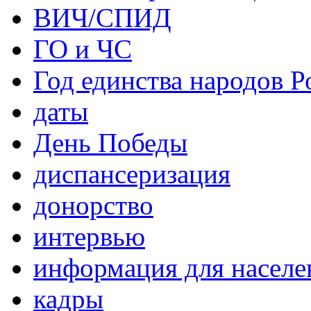
ВИЧ/СПИД
ГО и ЧС
Год единства народов Р
даты
День Победы
диспансеризация
донорство
интервью
информация для населе
кадры