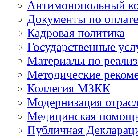
Антимонопольный к
Документы по оплате
Кадровая политика
Государственные усл
Материалы по реали
Методические реком
Коллегия МЗКК
Модернизация отрасл
Медицинская помощ
Публичная Деклараци