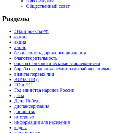
Пресс-служба
Общественный совет
Разделы
#НацпроектыРФ
акции
акция
анонс
безопасность дорожного движения
благотворительность
борьба с онкологическими заболеваниями
борьба с сердечно-сосудистыми заболеваниями
визиты первых лиц
ВИЧ/СПИД
ГО и ЧС
Год единства народов России
даты
День Победы
диспансеризация
донорство
интервью
информация для населения
кадры
кардиоцентр