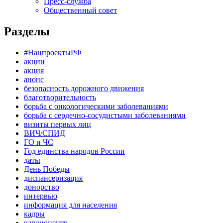
Пресс-служба
Общественный совет
Разделы
#НацпроектыРФ
акции
акция
анонс
безопасность дорожного движения
благотворительность
борьба с онкологическими заболеваниями
борьба с сердечно-сосудистыми заболеваниями
визиты первых лиц
ВИЧ/СПИД
ГО и ЧС
Год единства народов России
даты
День Победы
диспансеризация
донорство
интервью
информация для населения
кадры
кардиоцентр