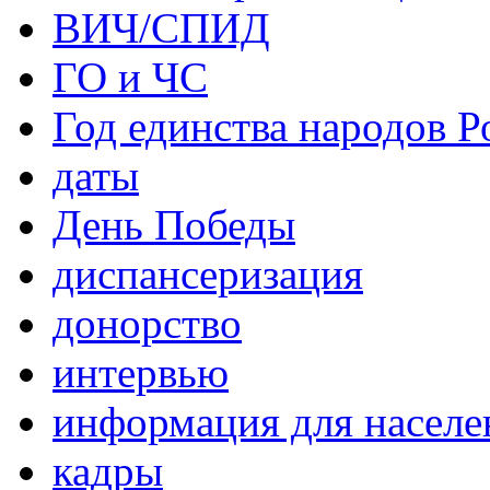
ВИЧ/СПИД
ГО и ЧС
Год единства народов Р
даты
День Победы
диспансеризация
донорство
интервью
информация для населе
кадры