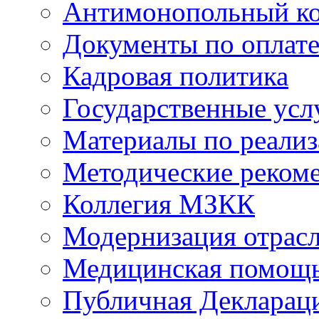
Антимонопольный к
Документы по оплате
Кадровая политика
Государственные усл
Материалы по реали
Методические реком
Коллегия МЗКК
Модернизация отрасл
Медицинская помощ
Публичная Деклараци